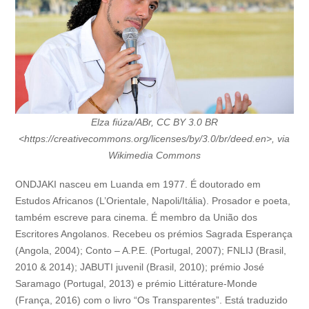
Elza fiúza/ABr, CC BY 3.0 BR
<https://creativecommons.org/licenses/by/3.0/br/deed.en>, via
Wikimedia Commons
ONDJAKI nasceu em Luanda em 1977. É doutorado em
Estudos Africanos (L’Orientale, Napoli/Itália). Prosador e poeta,
também escreve para cinema. É membro da União dos
Escritores Angolanos. Recebeu os prémios Sagrada Esperança
(Angola, 2004); Conto – A.P.E. (Portugal, 2007); FNLIJ (Brasil,
2010 & 2014); JABUTI juvenil (Brasil, 2010); prémio José
Saramago (Portugal, 2013) e prémio Littérature-Monde
(França, 2016) com o livro “Os Transparentes”. Está traduzido